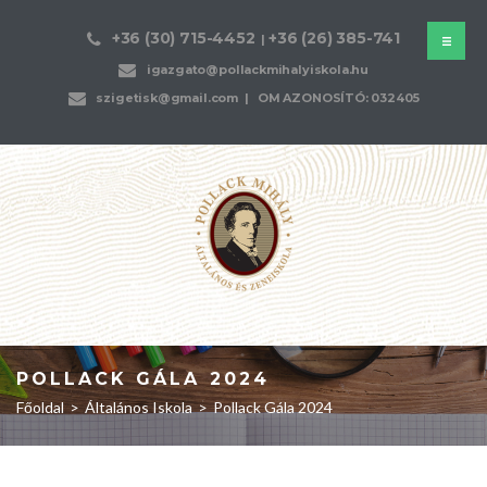
+36 (30) 715-4452
+36 (26) 385-741
|
igazgato@pollackmihalyiskola.hu
szigetisk@gmail.com
| OM AZONOSÍTÓ: 032405
POLLACK GÁLA 2024
Főoldal
>
Általános Iskola
>
Pollack Gála 2024