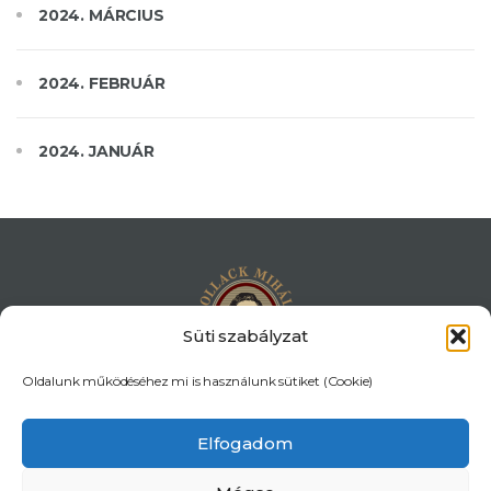
2024. MÁRCIUS
2024. FEBRUÁR
2024. JANUÁR
Süti szabályzat
Oldalunk működéséhez mi is használunk sütiket (Cookie)
OM azonosító: 032405 | Tahitótfalui Pollack Mihály Általános
Iskola és AMI. | Az oldalon található tartalmakat szerzői jogok
Elfogadom
védik!
Készítette:
fabi