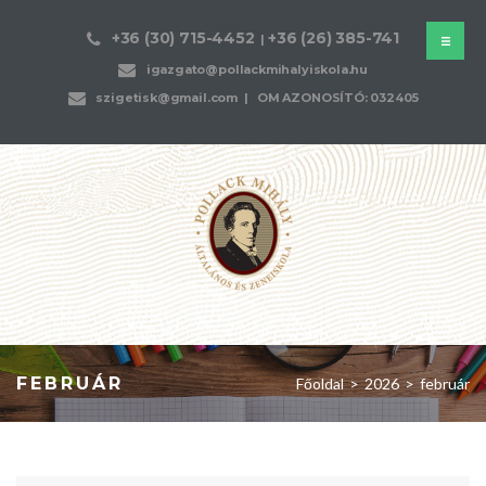
+36 (30) 715-4452
+36 (26) 385-741
|
igazgato@pollackmihalyiskola.hu
szigetisk@gmail.com
| OM AZONOSÍTÓ: 032405
FEBRUÁR
Főoldal
>
2026
>
február