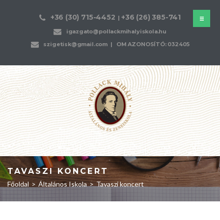
+36 (30) 715-4452
+36 (26) 385-741
|
igazgato@pollackmihalyiskola.hu
szigetisk@gmail.com
| OM AZONOSÍTÓ: 032405
TAVASZI KONCERT
Főoldal
>
Általános Iskola
>
Tavaszi koncert