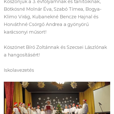
Köszönjük a 3. évfolyamnak és tanítóiknak,
Bötkösné Molnár Éva, Szabó Tímea, Bogya-
Klimo Virág, Kubanekné Bencze Hajnal és
Horváthné Csörgő Andrea a gyönyörű
karácsonyi műsort!
Köszönet Bíró Zoltánnak és Szecsei Lászlónak
a hangosításért!
Iskolavezetés