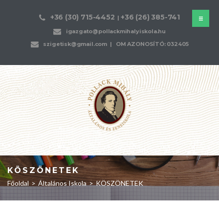
+36 (30) 715-4452
+36 (26) 385-741
|
igazgato@pollackmihalyiskola.hu
szigetisk@gmail.com
| OM AZONOSÍTÓ: 032405
KÖSZÖNETEK
Főoldal
>
Általános Iskola
>
KÖSZÖNETEK