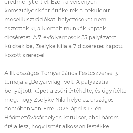
eredményt ért el. Ezen a versenyen
korosztályonként értékelték a beküldött
meseillusztrációkat, helyezéseket nem
osztottak ki, a kiemelt munkák kaptak
dicséretet. A 7. évfolyamosok 35 pályázatot
küldtek be, Zselyke Níla a 7 dicséretet kapott
között szerepel.
A III. országos Tornyai János Festészverseny
témája a „Betyárvilág” volt. A pályázatra
benyújtott képet a zsűri értékelte, és úgy ítélte
meg, hogy Zselyke Níla helye az országos
döntőben van. Erre 2025. április 12-én
Hódmezővásárhelyen kerül sor, ahol három
órája lesz, hogy ismét alkosson festékkel