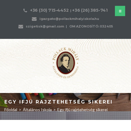
+36 (30) 715-4452
+36 (26) 385-741
|
igazgato@pollackmihalyiskola.hu
szigetisk@gmail.com
| OM AZONOSÍTÓ: 032405
EGY IFJÚ RAJZTEHETSÉG SIKEREI
Főoldal
>
Általános Iskola
>
Egy ifjú rajztehetség sikerei