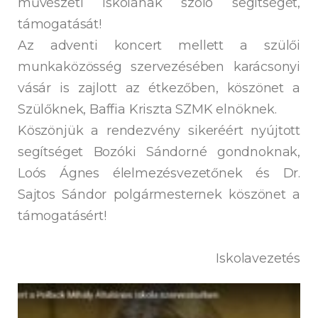
művészeti iskolának szóló segítségét,
támogatását!
Az adventi koncert mellett a szülői
munkaközösség szervezésében karácsonyi
vásár is zajlott az étkezőben, köszönet a
Szülőknek, Baffia Kriszta SZMK elnöknek.
Köszönjük a rendezvény sikeréért nyújtott
segítséget Bozóki Sándorné gondnoknak,
Loós Ágnes élelmezésvezetőnek és Dr.
Sajtos Sándor polgármesternek köszönet a
támogatásért!
Iskolavezetés