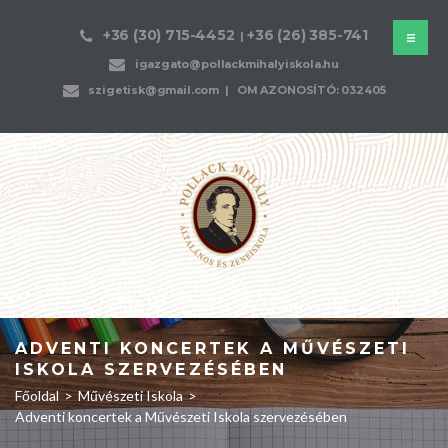
+36 (30) 715-4452
+36 (26) 385-741
|
igazgato@pollackmihalyiskola.hu
szigetisk@gmail.com
| OM AZONOSÍTÓ: 032405
ADVENTI KONCERTEK A MŰVÉSZETI
ISKOLA SZERVEZÉSÉBEN
Főoldal
>
Művészeti Iskola
>
Adventi koncertek a Művészeti Iskola szervezésében