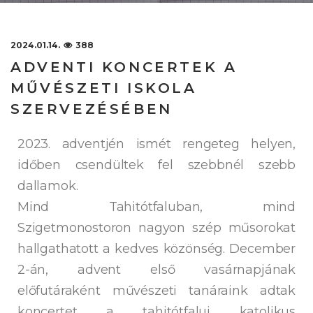
2024.01.14.
388
ADVENTI KONCERTEK A
MŰVÉSZETI ISKOLA
SZERVEZÉSÉBEN
2023. adventjén ismét rengeteg helyen,
időben csendültek fel szebbnél szebb
dallamok.
Mind Tahitótfaluban, mind
Szigetmonostoron nagyon szép műsorokat
hallgathatott a kedves közönség. December
2-án, advent első vasárnapjának
előfutáraként művészeti tanáraink adtak
koncertet a tahitótfalui katolikus