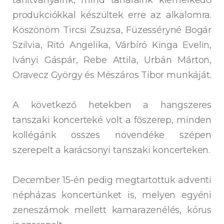
tanítványaink, mind tanáraink kiemelkedő
produkciókkal készültek erre az alkalomra.
Köszönöm Tircsi Zsuzsa, Füzesséryné Bogár
Szilvia, Ritó Angelika, Várbíró Kinga Evelin,
Iványi Gáspár, Rebe Attila, Urbán Márton,
Oravecz György és Mészáros Tibor munkáját.
A következő hetekben a hangszeres
tanszaki koncerteké volt a főszerep, minden
kollégánk összes növendéke szépen
szerepelt a karácsonyi tanszaki koncerteken.
December 15-én pedig megtartottuk adventi
népházas koncertünket is, melyen egyéni
zeneszámok mellett kamarazenélés, kórus