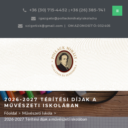
+36 (30) 715-4452
+36 (26) 385-741
|
igazgato@pollackmihalyiskola.hu
szigetisk@gmail.com
| OM AZONOSÍTÓ: 032405
2026-2027 TÉRÍTÉSI DÍJAK A
MŰVÉSZETI ISKOLÁBAN
Főoldal
>
Művészeti Iskola
>
2026-2027 Térítési díjak a művészeti iskolában